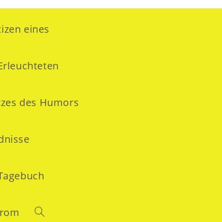
izen eines
Erleuchteten
tzes des Humors
ldnisse
Tagebuch
drom